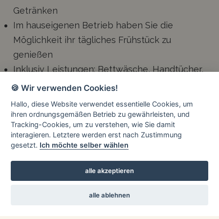
Getränken
Im hauseigenen Betrieb haben Sie die
Möglichkeit ihr tägliches Frühstück zu
genießen
Inklusiv Leistungen: Bettwäsche, Handtücher,
Küchengeschirr, TV, kostenloser
🍪 Wir verwenden Cookies!
Internetzugang (WLAN)
Hallo, diese Website verwendet essentielle Cookies, um
Es gibt eine Dachterrasse zum entspannen
ihren ordnungsgemäßen Betrieb zu gewährleisten, und
Tracking-Cookies, um zu verstehen, wie Sie damit
Es steht Ihnen ein Waschraum zur Verfügung
interagieren. Letztere werden erst nach Zustimmung
gesetzt.
Ich möchte selber wählen
zurück
alle akzeptieren
alle ablehnen
APPARTEMENT TREFFPUNKT